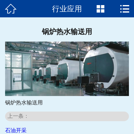



行业应用
首页

关于我们
锅炉热水输送用
产品展示
新闻动态
加工中心
行业应用
钢材知识
锅炉热水输送用
在线留言
上一条：
石油开采