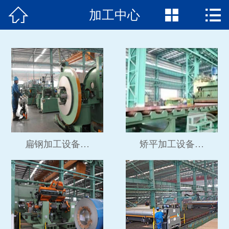



加工中心
首页

关于我们
产品展示
新闻动态
加工中心
行业应用
扁钢加工设备…
矫平加工设备…
钢材知识
在线留言