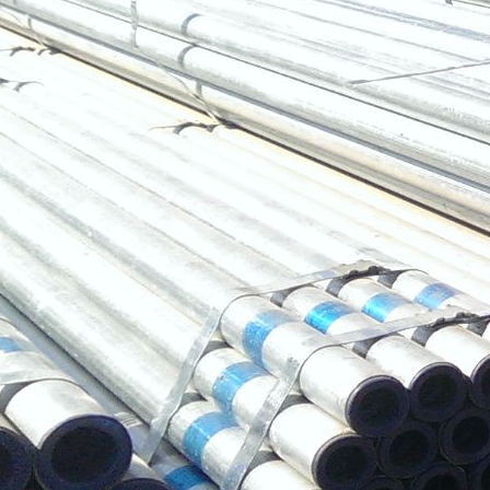
镀锌管
焊管