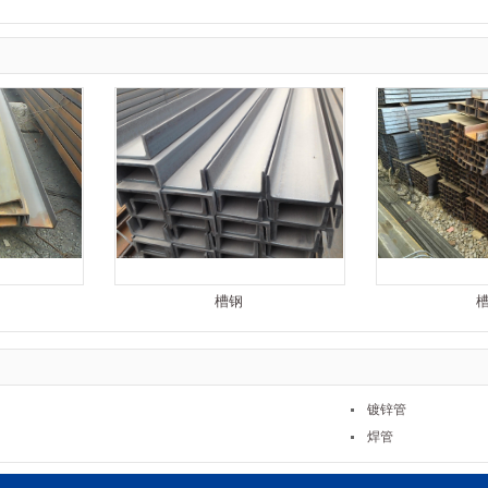
槽钢
镀锌管
焊管