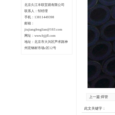
201不锈钢板常见尺寸大盘点，满足…
北京久江丰联贸易有限公司
联系人：邹经理
手机：13811449398
邮箱：
jiujiangfenglian@163.com
网址：www.bjjjfl.com
地址：北京市大兴区芦求路神
州宏钢材市场c区12号
上一篇:
焊管
此文关键字：