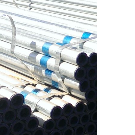
焊管
角钢