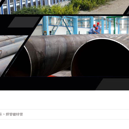
示
>
焊管镀锌管